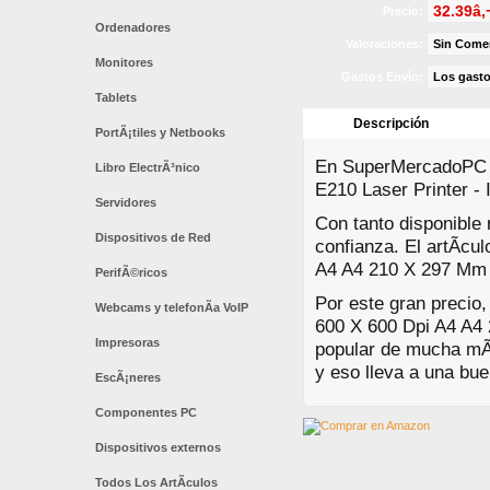
32.39â‚
Precio:
Ordenadores
Valoraciones:
Sin Come
Monitores
Gastos Envío:
Los gasto
Tablets
Descripción
PortÃ¡tiles y Netbooks
En SuperMercadoPC es
Libro ElectrÃ³nico
E210 Laser Printer -
Servidores
Con tanto disponible
Dispositivos de Red
confianza. El artÃ­c
A4 A4 210 X 297 Mm e
PerifÃ©ricos
Por este gran precio,
Webcams y telefonÃ­a VoIP
600 X 600 Dpi A4 A4
Impresoras
popular de mucha mÃ
y eso lleva a una bue
EscÃ¡neres
Componentes PC
Dispositivos externos
Todos Los ArtÃ­culos