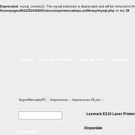
Deprecated
: mysql_connect(): The mysql extension is deprecated and will be removed in th
/homepages/8/d225244265/htdocs/supermercadopc.es/library/mysql.php
on line
29
Inicio
Todos los Artículos
Mapa del Sitio
Contacto
SuperMercadoPC
::
Impresoras
::
Impresoras lÃ¡ser
::
Lexmark E210 Laser Printer 
Disponible
CategorÃ­as