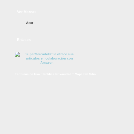
Ver Marcas
Acer
Enlaces
Términos de Uso
::
Política Privacidad
::
Mapa Del Sitio