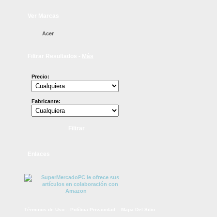
Ver Marcas
Acer
Filtrar Resultados -
Más
Precio:
Fabricante:
Enlaces
Términos de Uso
::
Política Privacidad
::
Mapa Del Sitio