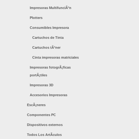
Impresoras MultifunciÃ³n
Plotters
Consumibles Impresora
Cartuchos de Tinta
Cartuchos tÃ³ner
Cinta impresoras matriciales
Impresoras fotogrÃ¡ficas
portÃ¡tiles
Impresoras 3D
Accesorios Impresoras
EscÃ¡neres
Componentes PC
Dispositivos externos
Todos Los ArtÃ­culos