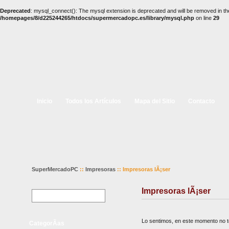
Deprecated
: mysql_connect(): The mysql extension is deprecated and will be removed in th
/homepages/8/d225244265/htdocs/supermercadopc.es/library/mysql.php
on line
29
Inicio
Todos los Artículos
Mapa del Sitio
Contacto
SuperMercadoPC
::
Impresoras
:: Impresoras lÃ¡ser
Impresoras lÃ¡ser
Lo sentimos, en este momento no te
CategorÃ­as