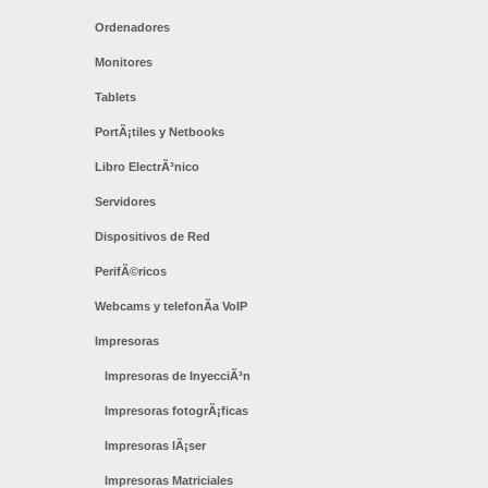
Ordenadores
Monitores
Tablets
PortÃ¡tiles y Netbooks
Libro ElectrÃ³nico
Servidores
Dispositivos de Red
PerifÃ©ricos
Webcams y telefonÃ­a VoIP
Impresoras
Impresoras de InyecciÃ³n
Impresoras fotogrÃ¡ficas
Impresoras lÃ¡ser
Impresoras Matriciales