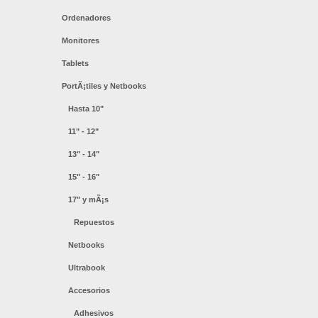
Ordenadores
Monitores
Tablets
PortÃ¡tiles y Netbooks
Hasta 10"
11" - 12"
13" - 14"
15" - 16"
17" y mÃ¡s
Repuestos
Netbooks
Ultrabook
Accesorios
Adhesivos