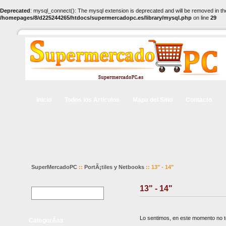
Deprecated
: mysql_connect(): The mysql extension is deprecated and will be removed in th
/homepages/8/d225244265/htdocs/supermercadopc.es/library/mysql.php
on line
29
Inicio
Todos los Artículos
Mapa del Sitio
Contacto
SuperMercadoPC
::
PortÃ¡tiles y Netbooks
:: 13" - 14"
13" - 14"
Lo sentimos, en este momento no te
CategorÃ­as