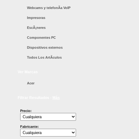
Webcams y telefonÃ­a VoIP
Impresoras
EscÃ¡neres
Componentes PC
Dispositivos externos
Todos Los ArtÃ­culos
Ver Marcas
Acer
Filtrar Resultados -
Más
Precio:
Fabricante: