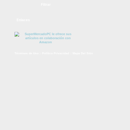
Enlaces
Términos de Uso
::
Política Privacidad
::
Mapa Del Sitio