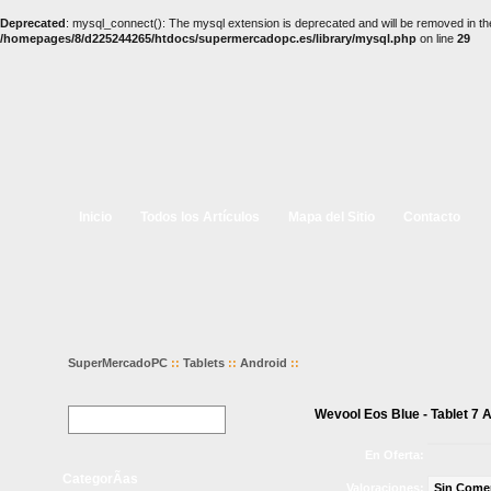
Deprecated
: mysql_connect(): The mysql extension is deprecated and will be removed in th
/homepages/8/d225244265/htdocs/supermercadopc.es/library/mysql.php
on line
29
Inicio
Todos los Artículos
Mapa del Sitio
Contacto
SuperMercadoPC
::
Tablets
::
Android
::
Wevool Eos Blue - Tablet 7 
En Oferta:
CategorÃ­as
Valoraciones:
Sin Come