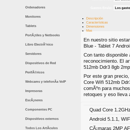
Ordenadores
Gastos Envío:
Los gasto
Monitores
Descripción
Características
Tablets
Dimensiones
Mas
PortÃ¡tiles y Netbooks
En nuestro sitio esta
Libro ElectrÃ³nico
Blue - Tablet 7 Andr
Servidores
Con tanto disponible
reconocimiento. El ar
Dispositivos de Red
512mb Ddr3 8gb 2mp A
PerifÃ©ricos
Por este gran precio,
Core Wifi 512mb Ddr
Webcams y telefonÃ­a VoIP
comÃºn para muchos 
Impresoras
retoques y eso lleva 
EscÃ¡neres
Quad Core 1.2GH
Componentes PC
Android 5.1.1, WIF
Dispositivos externos
CÃ¡maras 2MP AF
Todos Los ArtÃ­culos