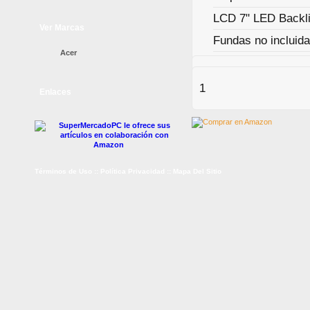
LCD 7" LED Backl
Ver Marcas
Fundas no incluid
Acer
1
Enlaces
Términos de Uso
::
Política Privacidad
::
Mapa Del Sitio