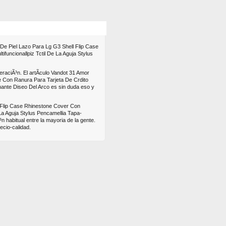
s
Mas
De Piel Lazo Para Lg G3 Shell Flip Case
funcionallpiz Tctil De La Aguja Stylus
raciÃ³n. El artÃ­culo Vandot 31 Amor
e Con Ranura Para Tarjeta De Crdito
iamante Diseo Del Arco es sin duda eso y
l Flip Case Rhinestone Cover Con
 La Aguja Stylus Pencamellia Tapa-
 habitual entre la mayoria de la gente.
ecio-calidad.