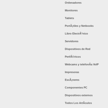
Ordenadores
Monitores
Tablets
PortÃ¡tiles y Netbooks
Libro ElectrÃ³nico
Servidores
Dispositivos de Red
PerifÃ©ricos
Webcams y telefonÃ­a VoIP
Impresoras
EscÃ¡neres
Componentes PC
Dispositivos externos
Todos Los ArtÃ­culos