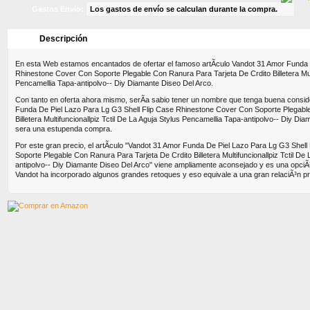
Gastos Envío:
Los gastos de envío se calculan durante la compra.
Descripción
Características
Dimensione
En esta Web estamos encantados de ofertar el famoso artÃ­culo Vandot 31 Amor Funda 
Rhinestone Cover Con Soporte Plegable Con Ranura Para Tarjeta De Crdito Billetera Multi
Pencamellia Tapa-antipolvo-- Diy Diamante Diseo Del Arco.
Con tanto en oferta ahora mismo, serÃ­a sabio tener un nombre que tenga buena conside
Funda De Piel Lazo Para Lg G3 Shell Flip Case Rhinestone Cover Con Soporte Plegabl
Billetera Multifuncionallpiz Tctil De La Aguja Stylus Pencamellia Tapa-antipolvo-- Diy D
sera una estupenda compra.
Por este gran precio, el artÃ­culo "Vandot 31 Amor Funda De Piel Lazo Para Lg G3 Shel
Soporte Plegable Con Ranura Para Tarjeta De Crdito Billetera Multifuncionallpiz Tctil De
antipolvo-- Diy Diamante Diseo Del Arco" viene ampliamente aconsejado y es una opciÃ³n
Vandot ha incorporado algunos grandes retoques y eso equivale a una gran relaciÃ³n pr