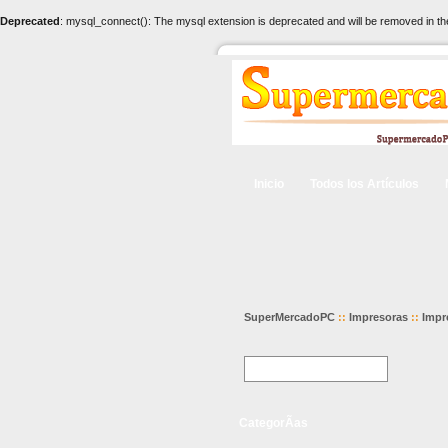
Deprecated
: mysql_connect(): The mysql extension is deprecated and will be removed in th
Inicio
Todos los Artículos
SuperMercadoPC
::
Impresoras
::
Impr
CategorÃ­as