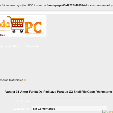
e future: use mysqli or PDO instead in
/homepages/8/d225244265/htdocs/supermercadopc
Mapa del Sitio
Contacto
esoras Matriciales
::
Vandot 31 Amor Funda De Piel Lazo Para Lg G3 Shell Flip Case Rhinestone 
En Oferta:
Valoraciones:
Sin Comentarios