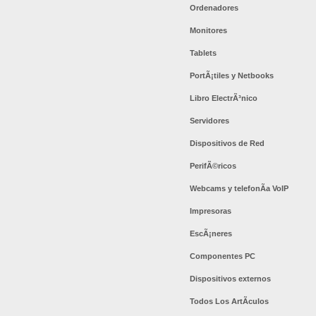
Ordenadores
Monitores
Tablets
PortÃ¡tiles y Netbooks
Libro ElectrÃ³nico
Servidores
Dispositivos de Red
PerifÃ©ricos
Webcams y telefonÃ­a VoIP
Impresoras
EscÃ¡neres
Componentes PC
Dispositivos externos
Todos Los ArtÃ­culos