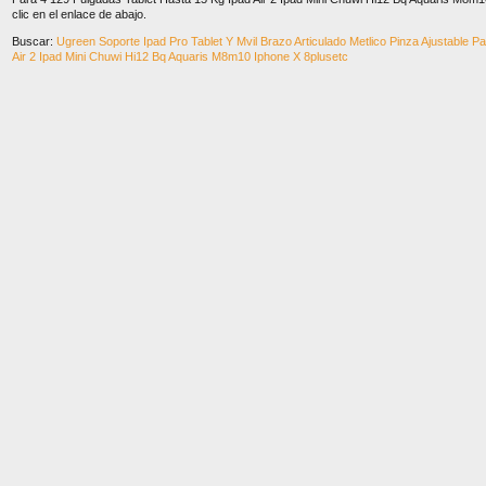
clic en el enlace de abajo.
Buscar:
Ugreen Soporte Ipad Pro Tablet Y Mvil Brazo Articulado Metlico Pinza Ajustable P
Air 2 Ipad Mini Chuwi Hi12 Bq Aquaris M8m10 Iphone X 8plusetc