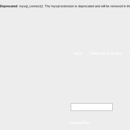
Deprecated
: mysql_connect(): The mysql extension is deprecated and will be removed in th
Inicio
Todos los Artículos
CategorÃ­as