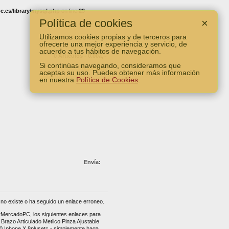
.es/library/mysql.php
on line
29
Política de cookies
×
Utilizamos cookies propias y de terceros para
ofrecerte una mejor experiencia y servicio, de
acuerdo a tus hábitos de navegación.
0 Artículos - 0.00â‚¬
Si continúas navegando, consideramos que
Ver Carro
aceptas su uso. Puedes obtener más información
en nuestra
Política de Cookies
.
Envía:
no existe o ha seguido un enlace erroneo.
erMercadoPC, los siguientes enlaces para
Brazo Articulado Metlico Pinza Ajustable
0 Iphone X 8plusetc - simplemente haga