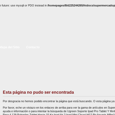
e future: use mysqli or PDO instead in
/homepages/8/d225244265/htdocs/supermercadopc
Mapa del Sitio
Contacto
Esta página no pudo ser encontrada
Por desgracia no hemos podido encontrar la página que está buscando. O esta página ya 
Por favor, eche un vistazo en los enlaces de arriba para ver la gama de artículos en Sup
ayuda e información o para intentar la búsqueda de Ugreen Soporte Ipad Pro Tablet Y Mvil 
Para 4 129 Pulgadas Tablet Hasta 15 Kg Ipad Air 2 Ipad Mini Chuwi Hi12 Bq Aquaris M8m1