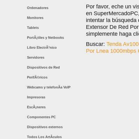
Por favor, eche un vi
Ordenadores
en SuperMercadoPC, l
Monitores
intentar la búsqueda
Extensor De Red Por
Tablets
simplemente haga cli
PortÃ¡tiles y Netbooks
Buscar:
Tenda Av100
Libro ElectrÃ³nico
Por Lnea 1000mbps 
Servidores
Dispositivos de Red
PerifÃ©ricos
Webcams y telefonÃ­a VoIP
Impresoras
EscÃ¡neres
Componentes PC
Dispositivos externos
Todos Los ArtÃ­culos