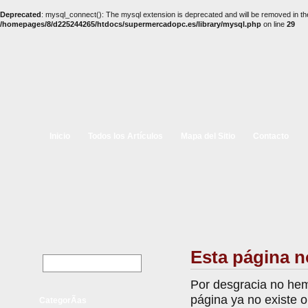
Deprecated
: mysql_connect(): The mysql extension is deprecated and will be removed in th
/homepages/8/d225244265/htdocs/supermercadopc.es/library/mysql.php
on line
29
Inicio
Todos los Artículos
Mapa del Sitio
Contacto
Esta página n
Por desgracia no hem
página ya no existe 
CategorÃ­as