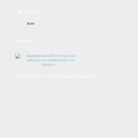
Ver Marcas
Acer
Enlaces
Términos de Uso
::
Política Privacidad
::
Mapa Del Sitio