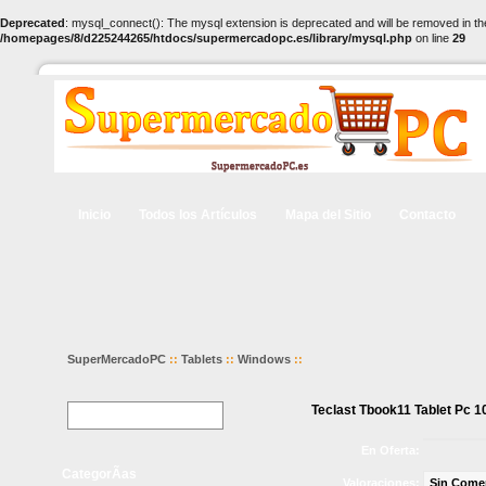
Deprecated
: mysql_connect(): The mysql extension is deprecated and will be removed in th
/homepages/8/d225244265/htdocs/supermercadopc.es/library/mysql.php
on line
29
Inicio
Todos los Artículos
Mapa del Sitio
Contacto
SuperMercadoPC
::
Tablets
::
Windows
::
Teclast Tbook11 Tablet Pc 1
En Oferta:
CategorÃ­as
Valoraciones:
Sin Come