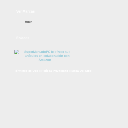
Ver Marcas
Acer
Enlaces
Términos de Uso
::
Política Privacidad
::
Mapa Del Sitio