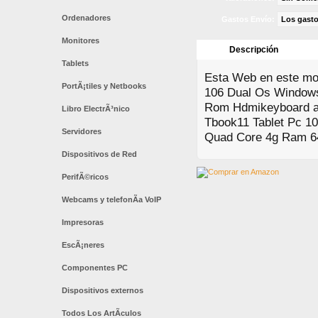
Ordenadores
Gastos Envío:
Los gasto
Monitores
Descripción
Tablets
Esta Web en este mom
PortÃ¡tiles y Netbooks
106 Dual Os Windows
Rom Hdmikeyboard a u
Libro ElectrÃ³nico
Tbook11 Tablet Pc 10
Servidores
Quad Core 4g Ram 6
Dispositivos de Red
PerifÃ©ricos
Webcams y telefonÃ­a VoIP
Impresoras
EscÃ¡neres
Componentes PC
Dispositivos externos
Todos Los ArtÃ­culos