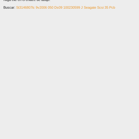
Buscar:
St3146807lc 9v2006 050 Ds09 100230599 J Seagate Scsi 35 Pcb