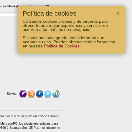
.es/library/mysql.php
on line
29
Política de cookies
×
Utilizamos cookies propias y de terceros para
ofrecerte una mejor experiencia y servicio, de
acuerdo a tus hábitos de navegación.
0 Artículos - 0.00â‚¬
Si continúas navegando, consideramos que
Ver Carro
aceptas su uso. Puedes obtener más información
en nuestra
Política de Cookies
.
Envía:
no existe o ha seguido un enlace erroneo.
erMercadoPC, los siguientes enlaces para
0599 J Seagate Scsi 35 Pcb - simplemente