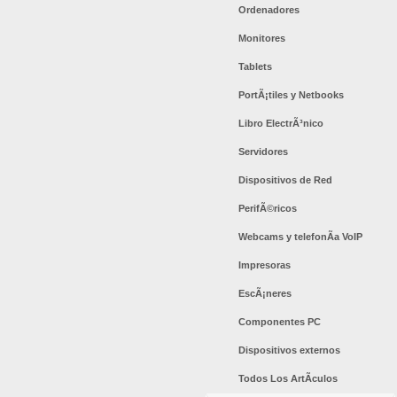
Ordenadores
Monitores
Tablets
PortÃ¡tiles y Netbooks
Libro ElectrÃ³nico
Servidores
Dispositivos de Red
PerifÃ©ricos
Webcams y telefonÃ­a VoIP
Impresoras
EscÃ¡neres
Componentes PC
Dispositivos externos
Todos Los ArtÃ­culos