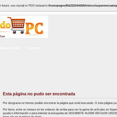
e future: use mysqli or PDO instead in
/homepages/8/d225244265/htdocs/supermercadopc
Mapa del Sitio
Contacto
Esta página no pudo ser encontrada
Por desgracia no hemos podido encontrar la página que está buscando. O esta página ya 
Por favor, eche un vistazo en los enlaces de arriba para ver la gama de artículos en Sup
ayuda e información o para intentar la búsqueda de St3146807lc 9v2006 050 Ds09 10023
haga clic en el enlace de abajo.