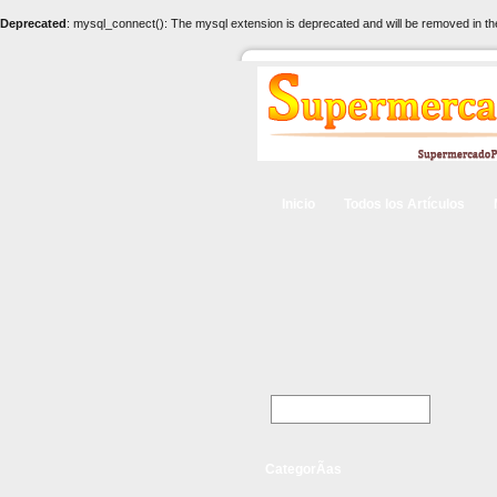
Deprecated
: mysql_connect(): The mysql extension is deprecated and will be removed in th
Inicio
Todos los Artículos
CategorÃ­as