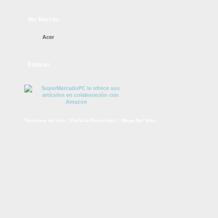
Ver Marcas
Acer
Enlaces
Términos de Uso
::
Política Privacidad
::
Mapa Del Sitio