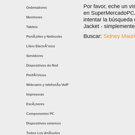
Por favor, eche un vi
Ordenadores
en SuperMercadoPC, l
Monitores
intentar la búsqueda
Jacket - simplemente 
Tablets
Buscar:
Sidney Maure
PortÃ¡tiles y Netbooks
Libro ElectrÃ³nico
Servidores
Dispositivos de Red
PerifÃ©ricos
Webcams y telefonÃ­a VoIP
Impresoras
EscÃ¡neres
Componentes PC
Dispositivos externos
Todos Los ArtÃ­culos