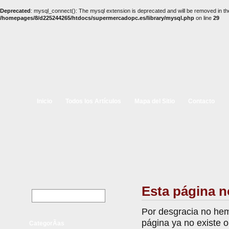
Deprecated
: mysql_connect(): The mysql extension is deprecated and will be removed in th
/homepages/8/d225244265/htdocs/supermercadopc.es/library/mysql.php
on line
29
Inicio
Todos los Artículos
Mapa del Sitio
Contacto
Esta página n
Por desgracia no hem
página ya no existe 
CategorÃ­as