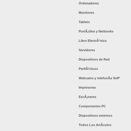
Ordenadores
Monitores
Tablets
PortÃ¡tiles y Netbooks
Libro ElectrÃ³nico
Servidores
Dispositivos de Red
PerifÃ©ricos
Webcams y telefonÃ­a VoIP
Impresoras
EscÃ¡neres
Componentes PC
Dispositivos externos
Todos Los ArtÃ­culos