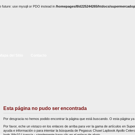
e future: use mysqli or PDO instead in
/homepages/8/d225244265/htdocs/supermercadopc
Mapa del Sitio
Contacto
Esta página no pudo ser encontrada
Por desgracia no hemos podido encontrar la página que está buscando. O esta página ya 
Por favor, eche un vistazo en los enlaces de arriba para ver la gama de artículos en Sup
ayuda e información o para intentar la búsqueda de Pegasus Chuwi Lapbook Apollo Celer
Ingls Win10 Licencia - simplemente haga clic en el enlace de abajo.