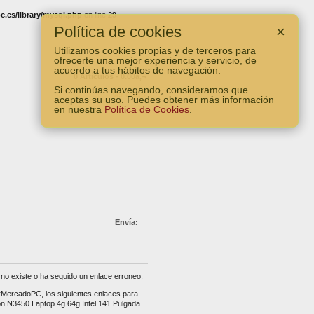
.es/library/mysql.php
on line
29
Política de cookies
×
Utilizamos cookies propias y de terceros para
ofrecerte una mejor experiencia y servicio, de
acuerdo a tus hábitos de navegación.
0 Artículos - 0.00â‚¬
Si continúas navegando, consideramos que
Ver Carro
aceptas su uso. Puedes obtener más información
en nuestra
Política de Cookies
.
Envía:
no existe o ha seguido un enlace erroneo.
erMercadoPC, los siguientes enlaces para
on N3450 Laptop 4g 64g Intel 141 Pulgada