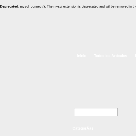
Deprecated
: mysql_connect(): The mysql extension is deprecated and will be removed in th
Inicio
Todos los Artículos
CategorÃ­as