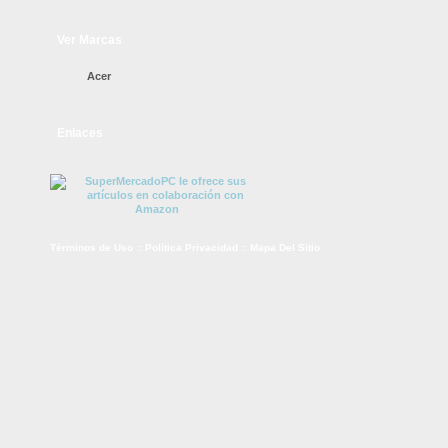
Ver Marcas
Acer
Enlaces
Términos de Uso
::
Política Privacidad
::
Mapa Del Sitio