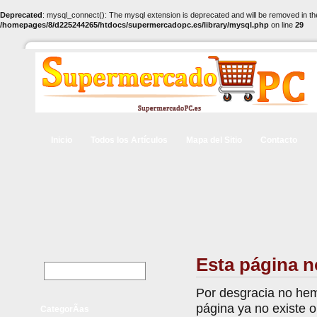
Deprecated
: mysql_connect(): The mysql extension is deprecated and will be removed in th
/homepages/8/d225244265/htdocs/supermercadopc.es/library/mysql.php
on line
29
Inicio
Todos los Artículos
Mapa del Sitio
Contacto
Esta página n
Por desgracia no hem
página ya no existe 
CategorÃ­as