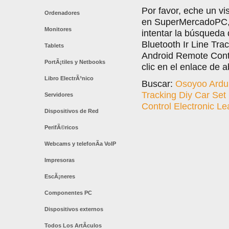
Por favor, eche un vi
Ordenadores
en SuperMercadoPC, l
Monitores
intentar la búsqueda
Bluetooth Ir Line Tra
Tablets
Android Remote Contr
PortÃ¡tiles y Netbooks
clic en el enlace de a
Libro ElectrÃ³nico
Buscar:
Osoyoo Ardui
Tracking Diy Car Set
Servidores
Control Electronic Lea
Dispositivos de Red
PerifÃ©ricos
Webcams y telefonÃ­a VoIP
Impresoras
EscÃ¡neres
Componentes PC
Dispositivos externos
Todos Los ArtÃ­culos