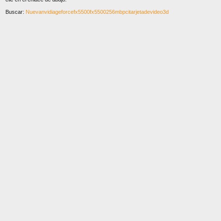
Buscar:
Nuevanvidiageforcefx5500fx5500256mbpcitarjetadevideo3d