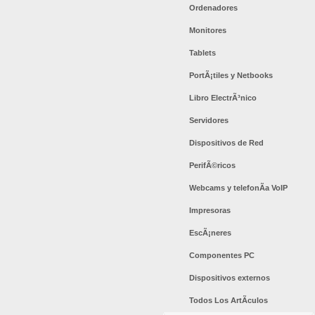
Ordenadores
Monitores
Tablets
PortÃ¡tiles y Netbooks
Libro ElectrÃ³nico
Servidores
Dispositivos de Red
PerifÃ©ricos
Webcams y telefonÃ­a VoIP
Impresoras
EscÃ¡neres
Componentes PC
Dispositivos externos
Todos Los ArtÃ­culos