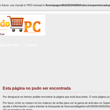
e future: use mysqli or PDO instead in
/homepages/8/d225244265/htdocs/supermercadopc
Mapa del Sitio
Contacto
Esta página no pudo ser encontrada
Por desgracia no hemos podido encontrar la página que está buscando. O esta página ya 
Por favor, eche un vistazo en los enlaces de arriba para ver la gama de artículos en Sup
ayuda e información o para intentar la búsqueda de Nuevanvidiageforcefx5500fx5500256
clic en el enlace de abajo.