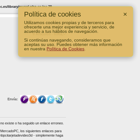
.es/library/mysql.php
on line
29
Política de cookies
×
Utilizamos cookies propias y de terceros para
ofrecerte una mejor experiencia y servicio, de
acuerdo a tus hábitos de navegación.
0 Artículos - 0.00â‚¬
Si continúas navegando, consideramos que
Ver Carro
aceptas su uso. Puedes obtener más información
en nuestra
Política de Cookies
.
Envía:
no existe o ha seguido un enlace erroneo.
erMercadoPC, los siguientes enlaces para
mbpcitarjetadevideo3d - simplemente haga