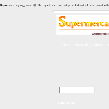
Deprecated
: mysql_connect(): The mysql extension is deprecated and will be removed in th
Inicio
Todos los Artículos
CategorÃ­as