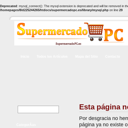
Deprecated
: mysql_connect(): The mysql extension is deprecated and will be removed in th
/homepages/8/d225244265/htdocs/supermercadopc.es/library/mysql.php
on line
29
Inicio
Todos los Artículos
Mapa del Sitio
Contacto
Esta página n
Por desgracia no hem
página ya no existe 
CategorÃ­as