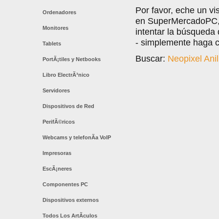
Por favor, eche un vi
Ordenadores
en SuperMercadoPC, l
Monitores
intentar la búsqueda
- simplemente haga cl
Tablets
Buscar:
Neopixel Ani
PortÃ¡tiles y Netbooks
Libro ElectrÃ³nico
Servidores
Dispositivos de Red
PerifÃ©ricos
Webcams y telefonÃ­a VoIP
Impresoras
EscÃ¡neres
Componentes PC
Dispositivos externos
Todos Los ArtÃ­culos