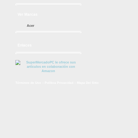
Ver Marcas
Acer
Enlaces
Términos de Uso
::
Política Privacidad
::
Mapa Del Sitio