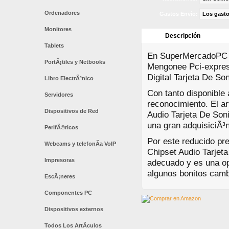
Ordenadores
Gastos Envío:
Los gasto
Monitores
Descripción
Tablets
En SuperMercadoPC e
PortÃ¡tiles y Netbooks
Mengonee Pci-expres
Digital Tarjeta De Son
Libro ElectrÃ³nico
Con tanto disponible
Servidores
reconocimiento. El a
Dispositivos de Red
Audio Tarjeta De Soni
una gran adquisiciÃ³n
PerifÃ©ricos
Por este reducido pr
Webcams y telefonÃ­a VoIP
Chipset Audio Tarjeta
Impresoras
adecuado y es una o
algunos bonitos camb
EscÃ¡neres
Componentes PC
Dispositivos externos
Todos Los ArtÃ­culos