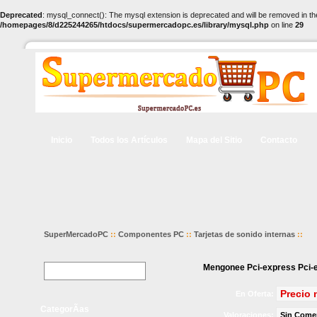
Deprecated
: mysql_connect(): The mysql extension is deprecated and will be removed in th
/homepages/8/d225244265/htdocs/supermercadopc.es/library/mysql.php
on line
29
Inicio
Todos los Artículos
Mapa del Sitio
Contacto
SuperMercadoPC
::
Componentes PC
::
Tarjetas de sonido internas
::
Mengonee Pci-express Pci-e 
Precio 
En Oferta:
CategorÃ­as
Valoraciones:
Sin Come