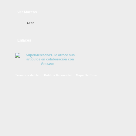
Ver Marcas
Acer
Enlaces
Términos de Uso
::
Política Privacidad
::
Mapa Del Sitio