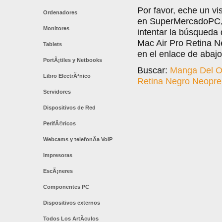
Por favor, eche un vi
Ordenadores
en SuperMercadoPC, l
Monitores
intentar la búsqued
Mac Air Pro Retina N
Tablets
en el enlace de abajo
PortÃ¡tiles y Netbooks
Buscar:
Manga Del Or
Libro ElectrÃ³nico
Retina Negro Neopre
Servidores
Dispositivos de Red
PerifÃ©ricos
Webcams y telefonÃ­a VoIP
Impresoras
EscÃ¡neres
Componentes PC
Dispositivos externos
Todos Los ArtÃ­culos