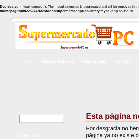
Deprecated
: mysql_connect(): The mysql extension is deprecated and will be removed in th
/homepages/8/d225244265/htdocs/supermercadopc.es/library/mysql.php
on line
29
Inicio
Todos los Artículos
Mapa del Sitio
Contacto
Esta página n
Por desgracia no hem
página ya no existe 
CategorÃ­as