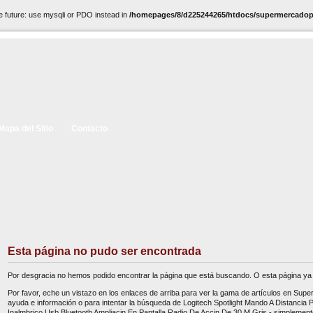
e future: use mysqli or PDO instead in
/homepages/8/d225244265/htdocs/supermercadopc
Mapa del Sitio
Contacto
Esta página no pudo ser encontrada
Por desgracia no hemos podido encontrar la página que está buscando. O esta página ya 
Por favor, eche un vistazo en los enlaces de arriba para ver la gama de artículos en Sup
ayuda e información o para intentar la búsqueda de Logitech Spotlight Mando A Distancia
Inalmbrico Usb Bluetooth Ampliacin En Pantalla Radio De Accin De 30 M Gris - simplemente