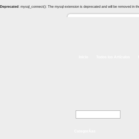
Deprecated
: mysql_connect(): The mysql extension is deprecated and will be removed in th
Inicio
Todos los Artículos
CategorÃ­as