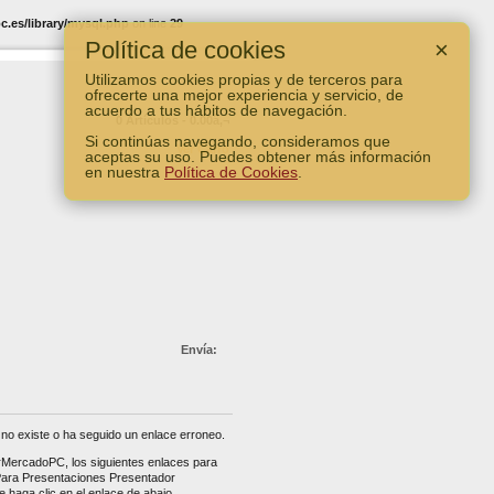
.es/library/mysql.php
on line
29
Política de cookies
×
Utilizamos cookies propias y de terceros para
ofrecerte una mejor experiencia y servicio, de
acuerdo a tus hábitos de navegación.
0 Artículos - 0.00â‚¬
Si continúas navegando, consideramos que
Ver Carro
aceptas su uso. Puedes obtener más información
en nuestra
Política de Cookies
.
Envía:
no existe o ha seguido un enlace erroneo.
erMercadoPC, los siguientes enlaces para
 Para Presentaciones Presentador
 haga clic en el enlace de abajo.