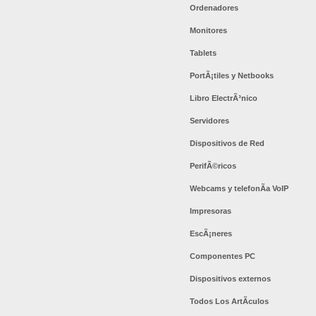
Ordenadores
Monitores
Tablets
PortÃ¡tiles y Netbooks
Libro ElectrÃ³nico
Servidores
Dispositivos de Red
PerifÃ©ricos
Webcams y telefonÃ­a VoIP
Impresoras
EscÃ¡neres
Componentes PC
Dispositivos externos
Todos Los ArtÃ­culos