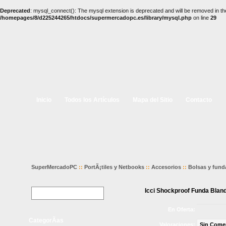
Deprecated
: mysql_connect(): The mysql extension is deprecated and will be removed in th
/homepages/8/d225244265/htdocs/supermercadopc.es/library/mysql.php
on line
29
Inicio
Todos los Artículos
Mapa del Sitio
Contacto
SuperMercadoPC
::
PortÃ¡tiles y Netbooks
::
Accesorios
::
Bolsas y fund
Icci Shockproof Funda Bland
En Oferta:
CategorÃ­as
Valoraciones:
Sin Come