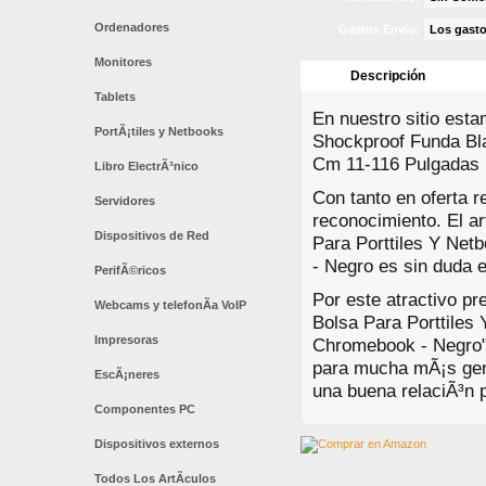
Ordenadores
Gastos Envío:
Los gasto
Monitores
Descripción
Tablets
En nuestro sitio esta
PortÃ¡tiles y Netbooks
Shockproof Funda Bl
Cm 11-116 Pulgadas 
Libro ElectrÃ³nico
Con tanto en oferta 
Servidores
reconocimiento. El a
Dispositivos de Red
Para Porttiles Y Ne
- Negro es sin duda 
PerifÃ©ricos
Por este atractivo pr
Webcams y telefonÃ­a VoIP
Bolsa Para Porttile
Impresoras
Chromebook - Negro"
para mucha mÃ¡s gent
EscÃ¡neres
una buena relaciÃ³n p
Componentes PC
Dispositivos externos
Todos Los ArtÃ­culos