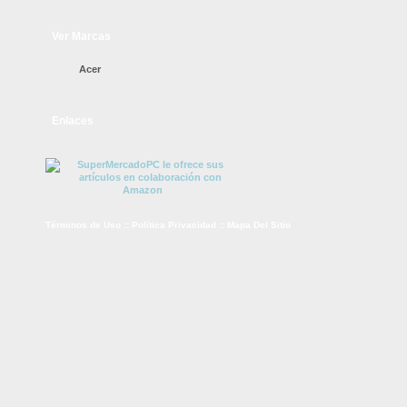
Ver Marcas
Acer
Enlaces
Términos de Uso
::
Política Privacidad
::
Mapa Del Sitio