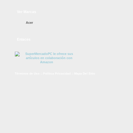
Ver Marcas
Acer
Enlaces
Términos de Uso
::
Política Privacidad
::
Mapa Del Sitio