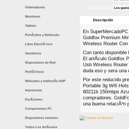
Ordenadores
Gastos Envío:
Los gasto
Monitores
Descripción
Tablets
En SuperMercadoPC es
PortÃ¡tiles y Netbooks
Goldfox Premium Mini 
Wireless Router Con
Libro ElectrÃ³nico
Con tanto disponible
Servidores
El artÃ­culo Goldfox 
Dispositivos de Red
Usb Wireless Router
duda eso y sera una 
PerifÃ©ricos
Por este reducido pre
Webcams y telefonÃ­a VoIP
Portable 3g Wifi Ho
Impresoras
80211b 150mbps Azul
compradores. GoldFo
EscÃ¡neres
una buena relaciÃ³n p
Componentes PC
Dispositivos externos
Todos Los ArtÃ­culos