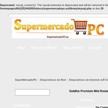
Deprecated
: mysql_connect(): The mysql extension is deprecated and will be removed in th
/homepages/8/d225244265/htdocs/supermercadopc.es/library/mysql.php
on line
29
Inicio
Todos los Artículos
Mapa del Sitio
Contacto
SuperMercadoPC
::
Dispositivos de Red
::
Dispositivos de Internet mÃ³vi
Goldfox Premium Mini Router 
En Oferta:
CategorÃ­as
Valoraciones:
Sin Come