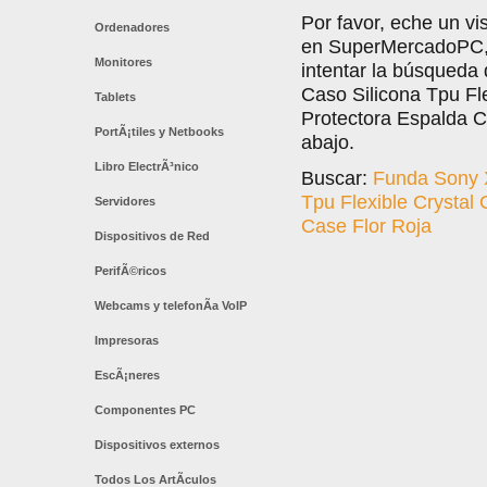
Por favor, eche un vi
Ordenadores
en SuperMercadoPC, l
Monitores
intentar la búsqueda
Caso Silicona Tpu Fl
Tablets
Protectora Espalda C
PortÃ¡tiles y Netbooks
abajo.
Libro ElectrÃ³nico
Buscar:
Funda Sony X
Tpu Flexible Crystal
Servidores
Case Flor Roja
Dispositivos de Red
PerifÃ©ricos
Webcams y telefonÃ­a VoIP
Impresoras
EscÃ¡neres
Componentes PC
Dispositivos externos
Todos Los ArtÃ­culos