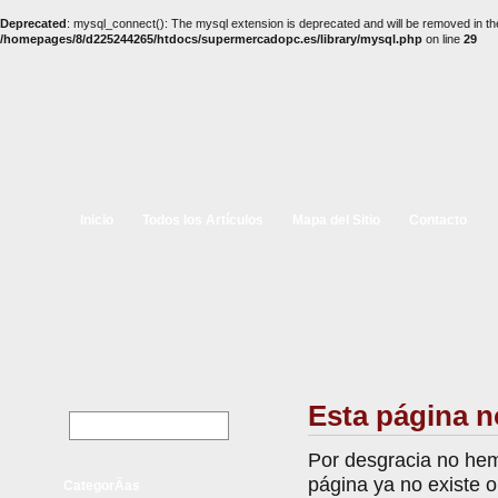
Deprecated
: mysql_connect(): The mysql extension is deprecated and will be removed in th
/homepages/8/d225244265/htdocs/supermercadopc.es/library/mysql.php
on line
29
Inicio
Todos los Artículos
Mapa del Sitio
Contacto
Esta página n
Por desgracia no hem
página ya no existe 
CategorÃ­as