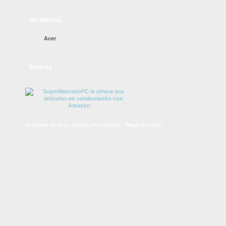
Ver Marcas
Acer
Enlaces
Términos de Uso
::
Política Privacidad
::
Mapa Del Sitio