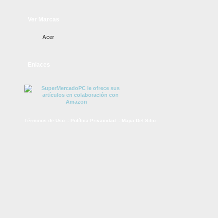
Ver Marcas
Acer
Enlaces
Términos de Uso
::
Política Privacidad
::
Mapa Del Sitio