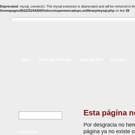
Deprecated
: mysql_connect(): The mysql extension is deprecated and will be removed in th
/homepages/8/d225244265/htdocs/supermercadopc.es/library/mysql.php
on line
29
Inicio
Todos los Artículos
Mapa del Sitio
Contacto
Esta página n
Por desgracia no hem
página ya no existe 
CategorÃ­as