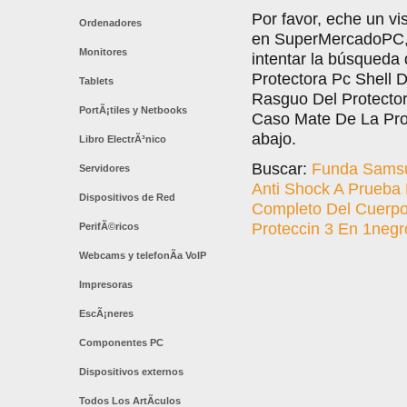
Por favor, eche un vi
Ordenadores
en SuperMercadoPC, l
Monitores
intentar la búsqued
Protectora Pc Shell 
Tablets
Rasguo Del Protecto
PortÃ¡tiles y Netbooks
Caso Mate De La Prot
abajo.
Libro ElectrÃ³nico
Buscar:
Funda Samsun
Servidores
Anti Shock A Prueba 
Dispositivos de Red
Completo Del Cuerpo
Proteccin 3 En 1negr
PerifÃ©ricos
Webcams y telefonÃ­a VoIP
Impresoras
EscÃ¡neres
Componentes PC
Dispositivos externos
Todos Los ArtÃ­culos