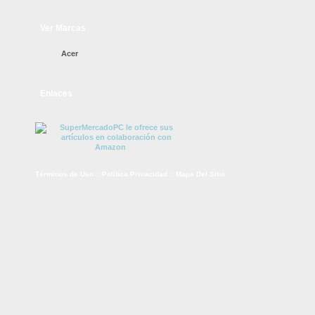
Ver Marcas
Acer
Enlaces
Términos de Uso
::
Política Privacidad
::
Mapa Del Sitio