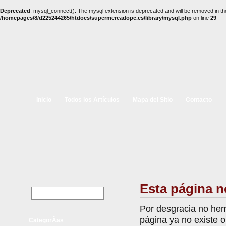
Deprecated
: mysql_connect(): The mysql extension is deprecated and will be removed in th
/homepages/8/d225244265/htdocs/supermercadopc.es/library/mysql.php
on line
29
Inicio
Todos los Artículos
Mapa del Sitio
Contacto
Esta página n
Por desgracia no hem
página ya no existe 
CategorÃ­as