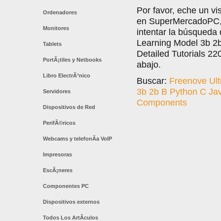
Por favor, eche un vi
Ordenadores
en SuperMercadoPC, l
Monitores
intentar la búsqueda 
Learning Model 3b 2
Tablets
Detailed Tutorials 2
PortÃ¡tiles y Netbooks
abajo.
Libro ElectrÃ³nico
Buscar:
Freenove Ult
3b 2b B Python C Jav
Servidores
Components
Dispositivos de Red
PerifÃ©ricos
Webcams y telefonÃ­a VoIP
Impresoras
EscÃ¡neres
Componentes PC
Dispositivos externos
Todos Los ArtÃ­culos