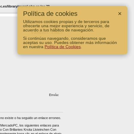
.es/library/mysql.php
on line
29
Política de cookies
×
Utilizamos cookies propias y de terceros para
ofrecerte una mejor experiencia y servicio, de
acuerdo a tus hábitos de navegación.
0 Artículos - 0.00â‚¬
Si continúas navegando, consideramos que
Ver Carro
aceptas su uso. Puedes obtener más información
en nuestra
Política de Cookies
.
Envía:
no existe o ha seguido un enlace erroneo.
erMercadoPC, los siguientes enlaces para
o Con Brillantes Krsita Llsteinchen Con
plemente haga clic en el enlace de abajo.