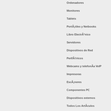
Ordenadores
Monitores
Tablets
PortÃ¡tiles y Netbooks
Libro ElectrÃ³nico
Servidores
Dispositivos de Red
PerifÃ©ricos
Webcams y telefonÃ­a VoIP
Impresoras
EscÃ¡neres
Componentes PC
Dispositivos externos
Todos Los ArtÃ­culos