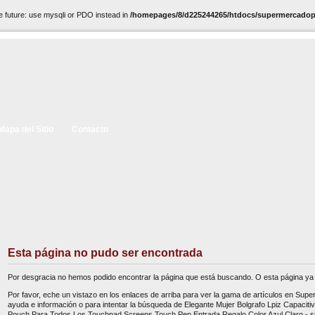
e future: use mysqli or PDO instead in
/homepages/8/d225244265/htdocs/supermercadopc
Mapa del Sitio
Contacto
Esta página no pudo ser encontrada
Por desgracia no hemos podido encontrar la página que está buscando. O esta página ya 
Por favor, eche un vistazo en los enlaces de arriba para ver la gama de artículos en Sup
ayuda e información o para intentar la búsqueda de Elegante Mujer Bolgrafo Lpiz Capacitiv
Pouch Para Todos Los Touchpad Screens Touch Pen Entrada Regalo Color Azul Claro - sim