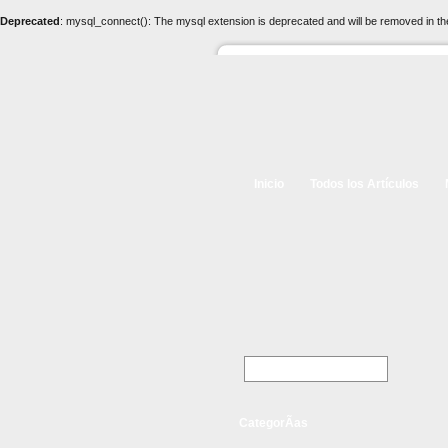
Deprecated
: mysql_connect(): The mysql extension is deprecated and will be removed in th
Inicio
Todos los Artículos
CategorÃ­as