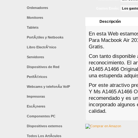
Ordenadores
Gastos Envío:
Los gasto
Monitores
Descripción
Tablets
En esta Web estamos 
PortÃ¡tiles y Netbooks
Para Macbook Air 201
Gratis.
Libro ElectrÃ³nico
Con tanto disponible
Servidores
reconocimiento. El a
Dispositivos de Red
A1465 A1466 Original
una estupenda adquis
PerifÃ©ricos
Por este atractivo pr
Webcams y telefonÃ­a VoIP
Y Ms A1465 A1466 Ori
Impresoras
recomendado y es un
incorporado algunos e
EscÃ¡neres
calidad.
Componentes PC
Dispositivos externos
Todos Los ArtÃ­culos