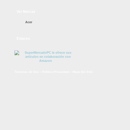
Ver Marcas
Acer
Enlaces
Términos de Uso
::
Política Privacidad
::
Mapa Del Sitio