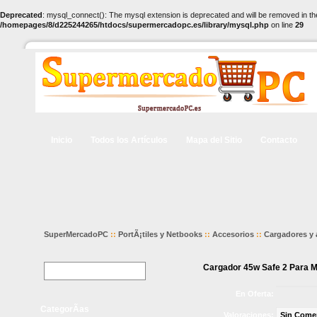
Deprecated
: mysql_connect(): The mysql extension is deprecated and will be removed in th
/homepages/8/d225244265/htdocs/supermercadopc.es/library/mysql.php
on line
29
Inicio
Todos los Artículos
Mapa del Sitio
Contacto
SuperMercadoPC
::
PortÃ¡tiles y Netbooks
::
Accesorios
::
Cargadores y
Cargador 45w Safe 2 Para M
En Oferta:
CategorÃ­as
Valoraciones:
Sin Come