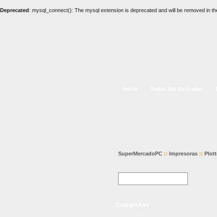
Deprecated
: mysql_connect(): The mysql extension is deprecated and will be removed in th
Inicio
Todos los Artículos
SuperMercadoPC
::
Impresoras
::
Plott
CategorÃ­as