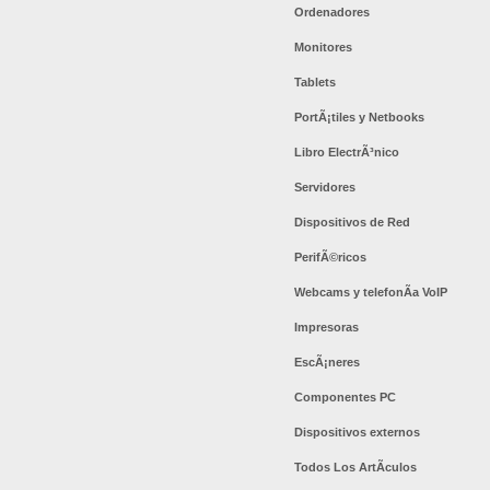
Ordenadores
Monitores
Tablets
PortÃ¡tiles y Netbooks
Libro ElectrÃ³nico
Servidores
Dispositivos de Red
PerifÃ©ricos
Webcams y telefonÃ­a VoIP
Impresoras
EscÃ¡neres
Componentes PC
Dispositivos externos
Todos Los ArtÃ­culos