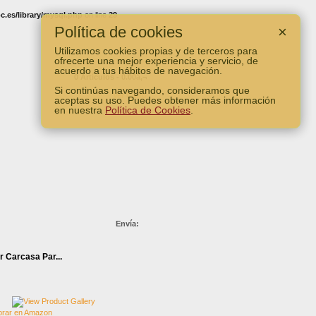
.es/library/mysql.php
on line
29
Política de cookies
×
Utilizamos cookies propias y de terceros para
ofrecerte una mejor experiencia y servicio, de
acuerdo a tus hábitos de navegación.
0 Artículos - 0.00â‚¬
Si continúas navegando, consideramos que
Ver Carro
aceptas su uso. Puedes obtener más información
en nuestra
Política de Cookies
.
Envía:
 Carcasa Par...