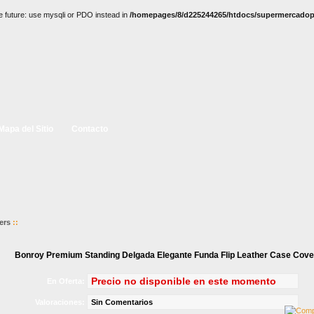
e future: use mysqli or PDO instead in
/homepages/8/d225244265/htdocs/supermercadopc
Mapa del Sitio
Contacto
ers
::
Bonroy Premium Standing Delgada Elegante Funda Flip Leather Case Cover
Precio no disponible en este momento
En Oferta:
Valoraciones:
Sin Comentarios