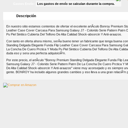
Gastos Envío:
Los gastos de envío se calculan durante la compra.
Descripción
Características
Dimensione
En nuestro sitio estamos contentos de ofertar el excelente artÃ­culo Bonroy Premium S
Leather Case Cover Carcasa Para Samsung Galaxy J7 - Colorido Serie Pattern Patrn
Pu Piel Sinttico Cubierta Del Telfono De Alta Calidad Shock-absorcin Y Anti-araazos.
Con tanto en oferta ahora mismo, serÃ­a bueno tener un fabricante que tenga buena con
Standing Delgada Elegante Funda Flip Leather Case Cover Carcasa Para Samsung Galax
La Concha De Cuero Prctica Y Moda Pu Piel Sinttico Cubierta Del Telfono De Alta Calid
duda eso y sera una perfecta adquisiciÃ³n.
Por este precio, el artÃ­culo "Bonroy Premium Standing Delgada Elegante Funda Flip 
Samsung Galaxy J7 - Colorido Serie Pattern Patrn De La Concha De Cuero Prctica Y Mod
De Alta Calidad Shock-absorcin Y Anti-araazos" viene muy aconsejado y es siempre 
gente. BONROY ha incluido algunos grandes cambios y eso lleva a una gran relaciÃ³n p