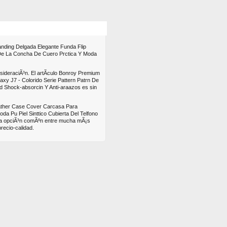
s
Mas
tanding Delgada Elegante Funda Flip
 De La Concha De Cuero Prctica Y Moda
sideraciÃ³n. El artÃ­culo Bonroy Premium
y J7 - Colorido Serie Pattern Patrn De
ad Shock-absorcin Y Anti-araazos es sin
Leather Case Cover Carcasa Para
a Pu Piel Sinttico Cubierta Del Telfono
una opciÃ³n comÃºn entre mucha mÃ¡s
recio-calidad.