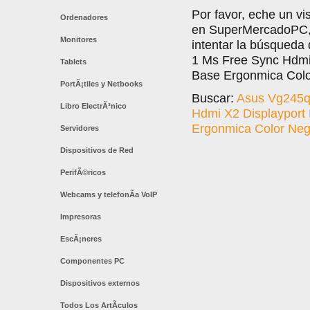
Por favor, eche un vi
Ordenadores
en SuperMercadoPC, l
Monitores
intentar la búsqued
1 Ms Free Sync Hdmi 
Tablets
Base Ergonmica Color
PortÃ¡tiles y Netbooks
Buscar:
Asus Vg245q
Libro ElectrÃ³nico
Hdmi X2 Displayport 
Ergonmica Color Neg
Servidores
Dispositivos de Red
PerifÃ©ricos
Webcams y telefonÃ­a VoIP
Impresoras
EscÃ¡neres
Componentes PC
Dispositivos externos
Todos Los ArtÃ­culos