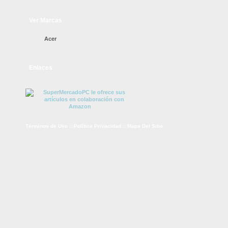
Ver Marcas
Acer
Enlaces
Términos de Uso
::
Política Privacidad
::
Mapa Del Sitio