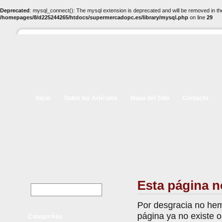
Deprecated
: mysql_connect(): The mysql extension is deprecated and will be removed in th
/homepages/8/d225244265/htdocs/supermercadopc.es/library/mysql.php
on line
29
Inicio
Todos los Artículos
Mapa del Sitio
Contacto
Esta página n
Por desgracia no hem
página ya no existe 
CategorÃ­as