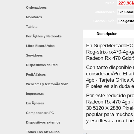
229.98â
Precio:
Ordenadores
Valoraciones:
Sin Come
Monitores
Gastos Envío:
Los gasto
Tablets
Descripción
PortÃ¡tiles y Netbooks
En SuperMercadoPC es
Libro ElectrÃ³nico
Rog-strix-rx470-4g-g
Servidores
Radeon Rx 470 Gddr5
Dispositivos de Red
Con tanto disponible
consideraciÃ³n. El a
PerifÃ©ricos
4gb - Tarjeta Grfica
Webcams y telefonÃ­a VoIP
Pixeles es sin duda e
Impresoras
Por este reducido pr
Radeon Rx 470 4gb -
EscÃ¡neres
30 5120 X 2880 Pixel
Componentes PC
popular para muchos 
y eso lleva a una bue
Dispositivos externos
Todos Los ArtÃ­culos