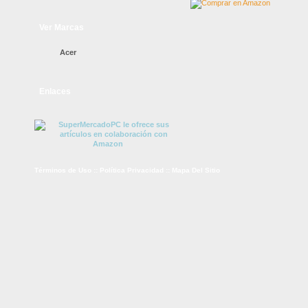
Ver Marcas
Acer
Enlaces
Términos de Uso
::
Política Privacidad
::
Mapa Del Sitio