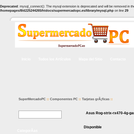
Deprecated
: mysql_connect(): The mysql extension is deprecated and will be removed in th
/homepages/8/d225244265/htdocs/supermercadopc.es/library/mysql.php
on line
29
Inicio
Todos los Artículos
Mapa del Sitio
Contacto
SuperMercadoPC
::
Componentes PC
::
Tarjetas grÃ¡ficas
::
Asus Rog-strix-rx470-4g-ga
Disponible
CategorÃ­as