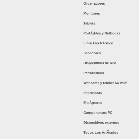
Ordenadores
Monitores
Tablets
PortÃ¡tiles y Netbooks
Libro ElectrÃ³nico
Servidores
Dispositivos de Red
PerifÃ©ricos
Webcams y telefonÃ­a VoIP
Impresoras
EscÃ¡neres
Componentes PC
Dispositivos externos
Todos Los ArtÃ­culos