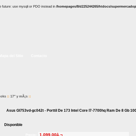
e future: use mysqli or PDO instead in
/homepages/8/d225244265/htdocs/supermercadopc
Mapa del Sitio
Contacto
ooks
::
17" y mÃ¡s
::
Asus Gl753vd-gc042t - Porttil De 173 Intel Core I7-7700hq Ram De 8 Gb 100
Disponible
1,099.00â‚¬
Precio: