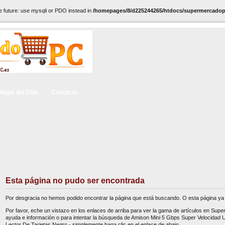
e future: use mysqli or PDO instead in
/homepages/8/d225244265/htdocs/supermercadopc
Mapa del Sitio
Contacto
Esta página no pudo ser encontrada
Por desgracia no hemos podido encontrar la página que está buscando. O esta página ya 
Por favor, eche un vistazo en los enlaces de arriba para ver la gama de artículos en Sup
ayuda e información o para intentar la búsqueda de Amison Mini 5 Gbps Super Velocidad
Lector De Tarjetas Negro - simplemente haga clic en el enlace de abajo.