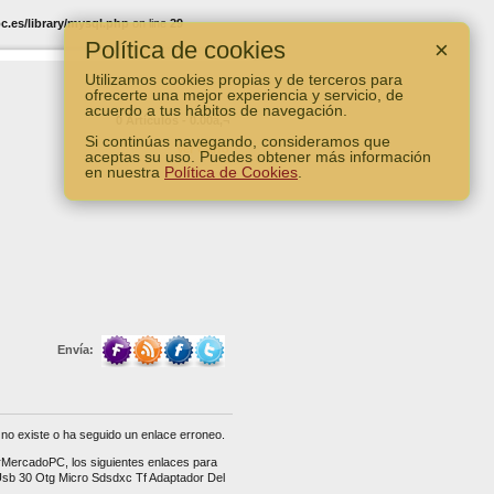
.es/library/mysql.php
on line
29
Política de cookies
×
Utilizamos cookies propias y de terceros para
ofrecerte una mejor experiencia y servicio, de
acuerdo a tus hábitos de navegación.
0 Artículos - 0.00â‚¬
Si continúas navegando, consideramos que
Ver Carro
aceptas su uso. Puedes obtener más información
en nuestra
Política de Cookies
.
Envía:
no existe o ha seguido un enlace erroneo.
erMercadoPC, los siguientes enlaces para
 Usb 30 Otg Micro Sdsdxc Tf Adaptador Del