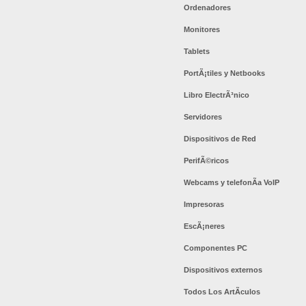
Ordenadores
Monitores
Tablets
PortÃ¡tiles y Netbooks
Libro ElectrÃ³nico
Servidores
Dispositivos de Red
PerifÃ©ricos
Webcams y telefonÃ­a VoIP
Impresoras
EscÃ¡neres
Componentes PC
Dispositivos externos
Todos Los ArtÃ­culos