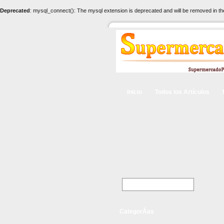
Deprecated
: mysql_connect(): The mysql extension is deprecated and will be removed in th
Inicio
Todos los Artículos
CategorÃ­as