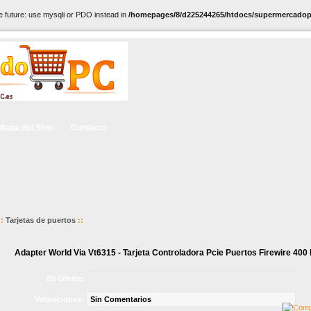
e future: use mysqli or PDO instead in
/homepages/8/d225244265/htdocs/supermercadopc
Mapa del Sitio
Contacto
::
Tarjetas de puertos
::
Adapter World Via Vt6315 - Tarjeta Controladora Pcie Puertos Firewire 400 I
En Oferta:
Valoraciones:
Sin Comentarios