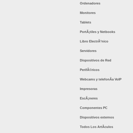
Ordenadores
Monitores
Tablets
PortÃ¡tiles y Netbooks
Libro ElectrÃ³nico
Servidores
Dispositivos de Red
PerifÃ©ricos
Webcams y telefonÃ­a VoIP
Impresoras
EscÃ¡neres
Componentes PC
Dispositivos externos
Todos Los ArtÃ­culos