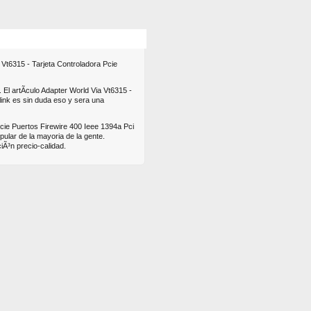
s
Mas
 Vt6315 - Tarjeta Controladora Pcie
 El artÃ­culo Adapter World Via Vt6315 -
link es sin duda eso y sera una
 Pcie Puertos Firewire 400 Ieee 1394a Pci
ular de la mayoria de la gente.
Ã³n precio-calidad.