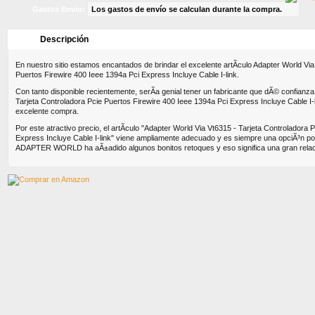
Gastos Envío:
Los gastos de envío se calculan durante la compra.
Descripción
Características
Dimensione
En nuestro sitio estamos encantados de brindar el excelente artÃ­culo Adapter World Via
Puertos Firewire 400 Ieee 1394a Pci Express Incluye Cable I-link.
Con tanto disponible recientemente, serÃ­a genial tener un fabricante que dÃ© confianza.
Tarjeta Controladora Pcie Puertos Firewire 400 Ieee 1394a Pci Express Incluye Cable I-
excelente compra.
Por este atractivo precio, el artÃ­culo "Adapter World Via Vt6315 - Tarjeta Controladora
Express Incluye Cable I-link" viene ampliamente adecuado y es siempre una opciÃ³n pop
ADAPTER WORLD ha aÃ±adido algunos bonitos retoques y eso significa una gran relaci