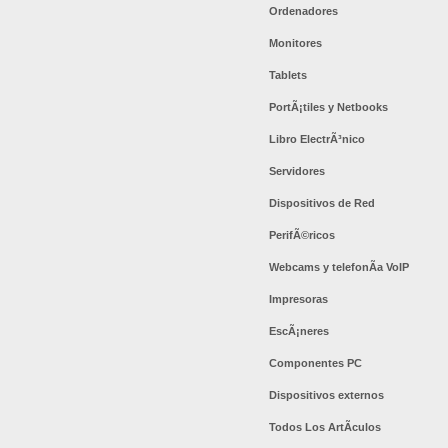
Ordenadores
Monitores
Tablets
PortÃ¡tiles y Netbooks
Libro ElectrÃ³nico
Servidores
Dispositivos de Red
PerifÃ©ricos
Webcams y telefonÃ­a VoIP
Impresoras
EscÃ¡neres
Componentes PC
Dispositivos externos
Todos Los ArtÃ­culos