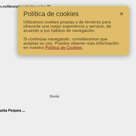
.es/library/mysql.php
on line
29
Política de cookies
×
Utilizamos cookies propias y de terceros para
ofrecerte una mejor experiencia y servicio, de
acuerdo a tus hábitos de navegación.
0 Artículos - 0.00â‚¬
Si continúas navegando, consideramos que
Ver Carro
aceptas su uso. Puedes obtener más información
en nuestra
Política de Cookies
.
Envía:
nta Pequea ...