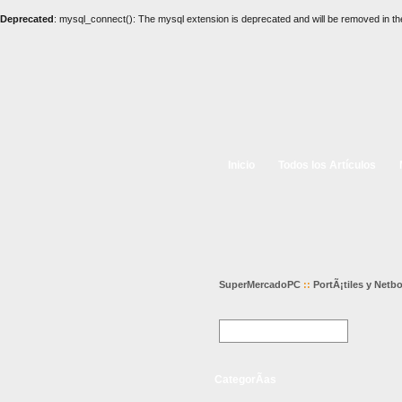
Deprecated
: mysql_connect(): The mysql extension is deprecated and will be removed in th
Inicio
Todos los Artículos
SuperMercadoPC
::
PortÃ¡tiles y Netb
CategorÃ­as