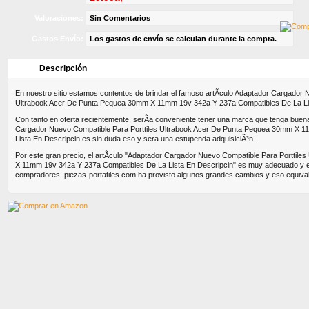
Valoraciones:
Sin Comentarios
Gastos Envío:
Los gastos de envío se calculan durante la compra.
Descripción
Características
Dimensione
En nuestro sitio estamos contentos de brindar el famoso artÃ­culo Adaptador Cargador 
Ultrabook Acer De Punta Pequea 30mm X 11mm 19v 342a Y 237a Compatibles De La Lis
Con tanto en oferta recientemente, serÃ­a conveniente tener una marca que tenga buena
Cargador Nuevo Compatible Para Porttiles Ultrabook Acer De Punta Pequea 30mm X 
Lista En Descripcin es sin duda eso y sera una estupenda adquisiciÃ³n.
Por este gran precio, el artÃ­culo "Adaptador Cargador Nuevo Compatible Para Porttil
X 11mm 19v 342a Y 237a Compatibles De La Lista En Descripcin" es muy adecuado y e
compradores. piezas-portatiles.com ha provisto algunos grandes cambios y eso equivale