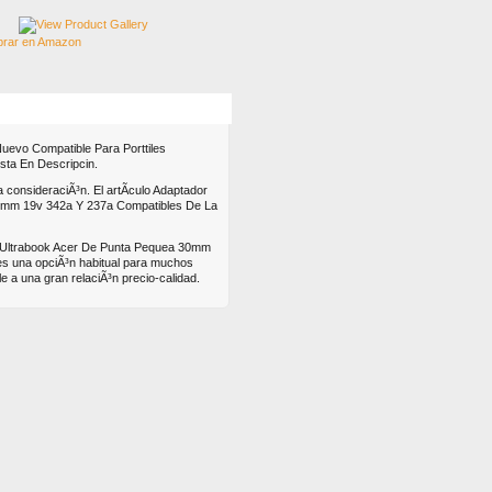
s
Mas
Nuevo Compatible Para Porttiles
ta En Descripcin.
 consideraciÃ³n. El artÃ­culo Adaptador
11mm 19v 342a Y 237a Compatibles De La
es Ultrabook Acer De Punta Pequea 30mm
s una opciÃ³n habitual para muchos
 a una gran relaciÃ³n precio-calidad.