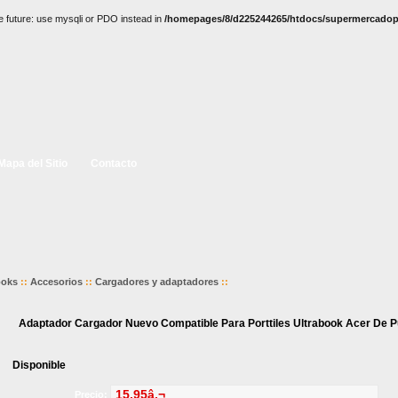
e future: use mysqli or PDO instead in
/homepages/8/d225244265/htdocs/supermercadopc
Mapa del Sitio
Contacto
ooks
::
Accesorios
::
Cargadores y adaptadores
::
Adaptador Cargador Nuevo Compatible Para Porttiles Ultrabook Acer De Pu
Disponible
15.95â‚¬
Precio: