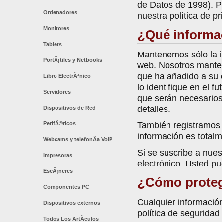
de Datos de 1998). P
Ordenadores
nuestra política de pr
Monitores
¿Qué informac
Tablets
Mantenemos sólo la i
PortÃ¡tiles y Netbooks
web. Nosotros mante
que ha añadido a su 
Libro ElectrÃ³nico
lo identifique en el 
Servidores
que serán necesarios,
detalles.
Dispositivos de Red
PerifÃ©ricos
También registramos l
información es total
Webcams y telefonÃ­a VoIP
Si se suscribe a nue
Impresoras
electrónico. Usted p
EscÃ¡neres
¿Cómo proteg
Componentes PC
Cualquier informació
Dispositivos externos
política de seguridad 
Todos Los ArtÃ­culos