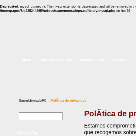
Deprecated
: mysql_connect(): The mysql extension is deprecated and will be removed in th
/homepages/8/d225244265/htdocs/supermercadopc.es/library/mysql.php
on line
29
Inicio
Todos los Artículos
Mapa del Sitio
Contacto
SuperMercadoPC
:: PolÃ­tica de privacidad
PolÃ­tica de p
Estamos comprometido
que recogemos sobre 
CategorÃ­as