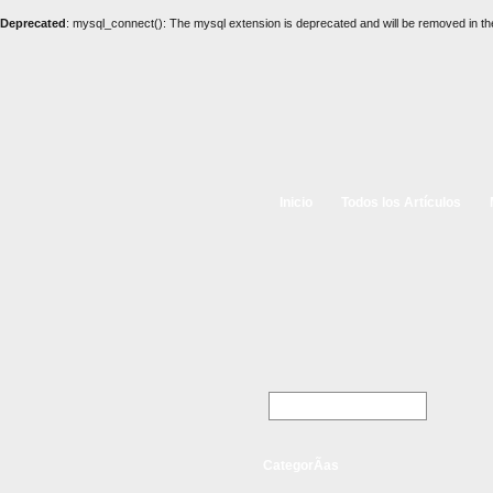
Deprecated
: mysql_connect(): The mysql extension is deprecated and will be removed in th
Inicio
Todos los Artículos
CategorÃ­as