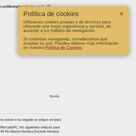
.es/library/mysql.php
on line
29
Política de cookies
×
Utilizamos cookies propias y de terceros para
ofrecerte una mejor experiencia y servicio, de
acuerdo a tus hábitos de navegación.
0 Artículos - 0.00â‚¬
Si continúas navegando, consideramos que
Ver Carro
aceptas su uso. Puedes obtener más información
en nuestra
Política de Cookies
.
Envía:
no existe o ha seguido un enlace erroneo.
erMercadoPC, los siguientes enlaces para
or 40 Pin Macho Hembra Enchufe Hembra