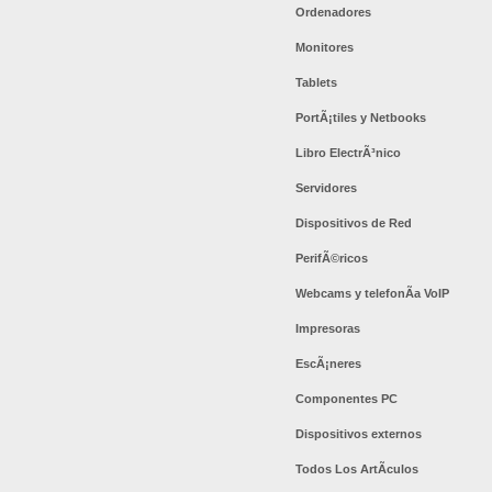
Ordenadores
Monitores
Tablets
PortÃ¡tiles y Netbooks
Libro ElectrÃ³nico
Servidores
Dispositivos de Red
PerifÃ©ricos
Webcams y telefonÃ­a VoIP
Impresoras
EscÃ¡neres
Componentes PC
Dispositivos externos
Todos Los ArtÃ­culos