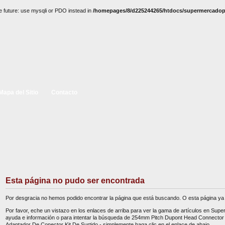
e future: use mysqli or PDO instead in
/homepages/8/d225244265/htdocs/supermercadopc
Mapa del Sitio
Contacto
Esta página no pudo ser encontrada
Por desgracia no hemos podido encontrar la página que está buscando. O esta página ya 
Por favor, eche un vistazo en los enlaces de arriba para ver la gama de artículos en Sup
ayuda e información o para intentar la búsqueda de 254mm Pitch Dupont Head Connect
Adaptador De Conector Kit De Surtido - simplemente haga clic en el enlace de abajo.